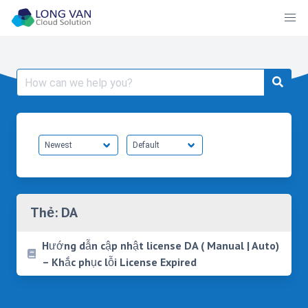
Skip
to
content
Search
for:
Thẻ:
DA
Hướng dẫn cập nhật license DA ( Manual | Auto)
– Khắc phục lỗi License Expired