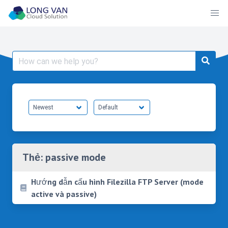
Skip
to
content
Search
for:
Thẻ:
passive mode
Hướng dẫn cấu hình Filezilla FTP Server (mode
active và passive)