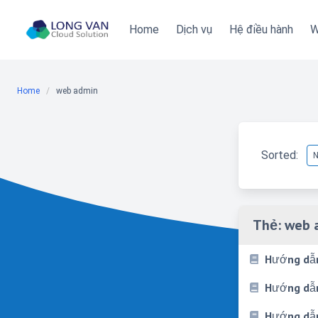
Skip
to
Home
Dịch vụ
Hệ điều hành
W
content
Home
web admin
Sorted:
Thẻ:
web 
Hướng dẫn
Hướng dẫn
Hướng dẫn