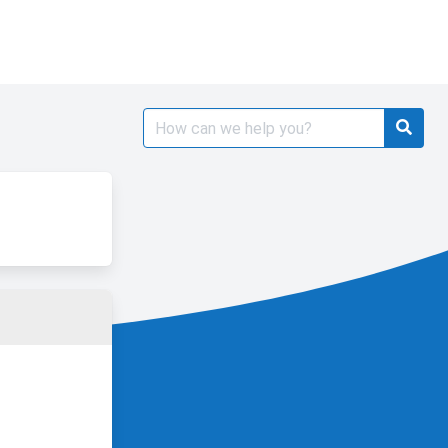
Search
for: