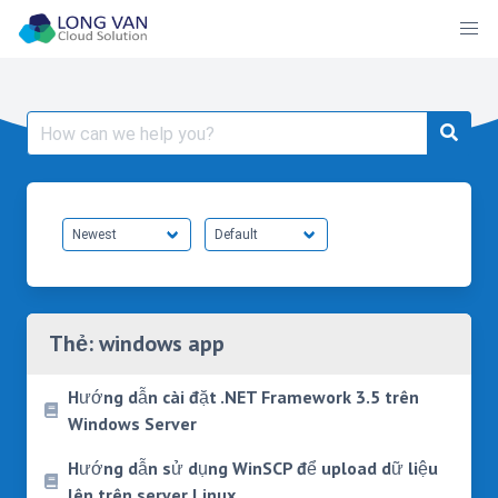
Skip
to
content
Search
for:
Thẻ:
windows app
Hướng dẫn cài đặt .NET Framework 3.5 trên
Windows Server
Hướng dẫn sử dụng WinSCP để upload dữ liệu
lên trên server Linux