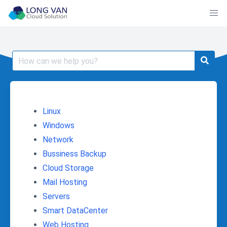
Skip
to
content
Search
for:
Linux
Windows
Network
Bussiness Backup
Cloud Storage
Mail Hosting
Servers
Smart DataCenter
Web Hosting