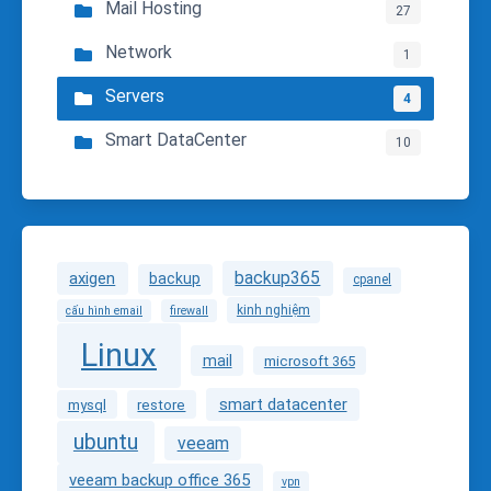
Mail Hosting
27
Network
1
Servers
4
Smart DataCenter
10
backup365
axigen
backup
cpanel
kinh nghiệm
cấu hình email
firewall
Linux
mail
microsoft 365
smart datacenter
mysql
restore
ubuntu
veeam
veeam backup office 365
vpn