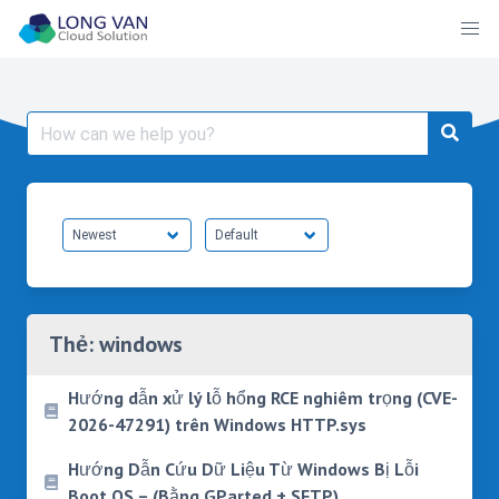
Skip
to
content
Search
for:
Thẻ:
windows
Hướng dẫn xử lý lỗ hổng RCE nghiêm trọng (CVE-
2026-47291) trên Windows HTTP.sys
Hướng Dẫn Cứu Dữ Liệu Từ Windows Bị Lỗi
Boot OS – (Bằng GParted + SFTP)