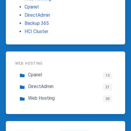
Cpanel
DirectAdmin
Backup 365
HCI Cluster
WEB HOSTING
Cpanel
13
DirectAdmin
21
Web Hosting
30