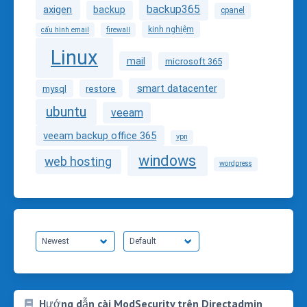
backup365
axigen
backup
cpanel
kinh nghiệm
cấu hình email
firewall
Linux
mail
microsoft 365
smart datacenter
mysql
restore
ubuntu
veeam
veeam backup office 365
vpn
windows
web hosting
wordpress
Hướng dẫn cài ModSecurity trên Directadmin