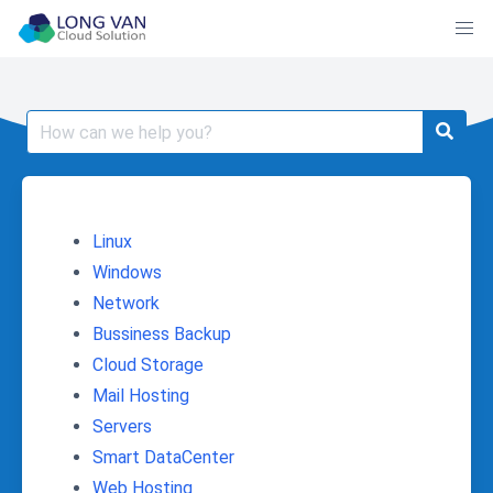
Skip
to
content
Search
for:
Linux
Windows
Network
Bussiness Backup
Cloud Storage
Mail Hosting
Servers
Smart DataCenter
Web Hosting