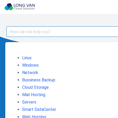
Skip
to
content
Search
for:
Linux
Windows
Network
Bussiness Backup
Cloud Storage
Mail Hosting
Servers
Smart DataCenter
Web Hosting