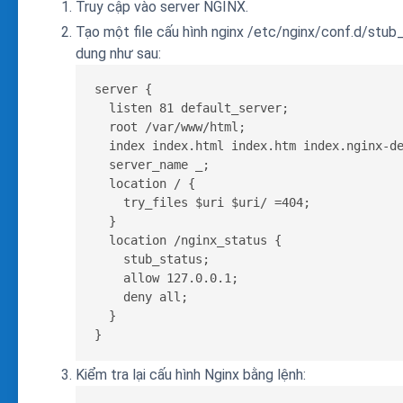
Truy cập vào server NGINX.
Tạo một file cấu hình nginx /etc/nginx/conf.d/stub_
dung như sau:
server {

  listen 81 default_server;

  root /var/www/html;

  index index.html index.htm index.nginx-debian.html;

  server_name _;

  location / {

    try_files $uri $uri/ =404;

  }

  location /nginx_status {

    stub_status;

    allow 127.0.0.1;

    deny all;

  }

}
Kiểm tra lại cấu hình Nginx bằng lệnh: