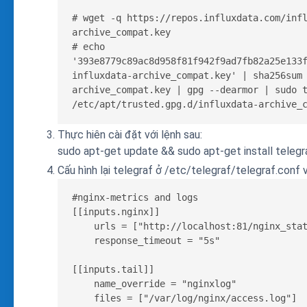
# wget -q https://repos.influxdata.com/inf
archive_compat.key

# echo 
'393e8779c89ac8d958f81f942f9ad7fb82a25e133f
influxdata-archive_compat.key' | sha256sum
archive_compat.key | gpg --dearmor | sudo t
/etc/apt/trusted.gpg.d/influxdata-archive_
Thực hiên cài đặt với lệnh sau:
sudo apt-get update && sudo apt-get install telegr
Cấu hình lại telegraf ở /etc/telegraf/telegraf.conf 
#nginx-metrics and logs

[[inputs.nginx]]

    urls = ["http://localhost:81/nginx_stat
    response_timeout = "5s"

[[inputs.tail]]

    name_override = "nginxlog"

    files = ["/var/log/nginx/access.log"]
