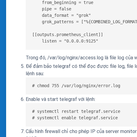
    from_beginning = true

    pipe = false

    data_format = "grok"

    grok_patterns = ["%{COMBINED_LOG_FORMAT
[[outputs.prometheus_client]]

    listen = "0.0.0.0:9125"
Trong đó, /var/log/nginx/access.log là file log của w
Để đảm bảo telegraf có thể đọc được file log, file 
lệnh sau:
# chmod 755 /var/log/nginx/error.log
Enable và start telegraf với lệnh:
# systemctl restart telegraf.service

# systemctl enable telegraf.service
Cấu hình firewall chỉ cho phép IP của server monito