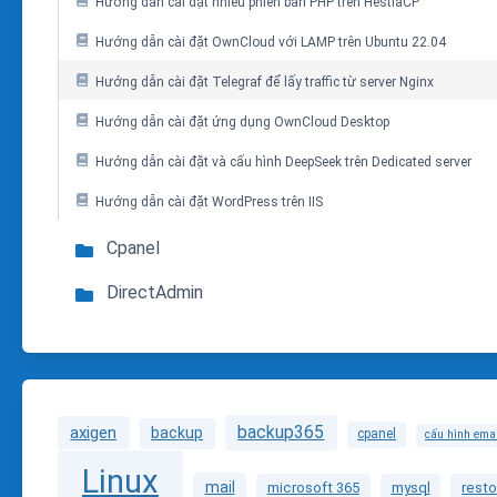
Hướng dẫn cài đặt nhiều phiên bản PHP trên HestiaCP
Hướng dẫn cài đặt OwnCloud với LAMP trên Ubuntu 22.04
Hướng dẫn cài đặt Telegraf để lấy traffic từ server Nginx
Hướng dẫn cài đặt ứng dụng OwnCloud Desktop
Hướng dẫn cài đặt và cấu hình DeepSeek trên Dedicated server
Hướng dẫn cài đặt WordPress trên IIS
Cpanel
DirectAdmin
backup365
axigen
backup
cpanel
cấu hình ema
Linux
mail
microsoft 365
mysql
resto