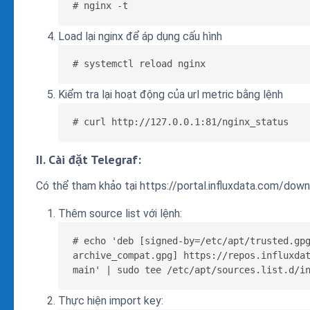
# nginx -t
Load lại nginx để áp dụng cấu hình
# systemctl reload nginx
Kiểm tra lại hoạt động của url metric bằng lệnh
# curl http://127.0.0.1:81/nginx_status
II. Cài đặt Telegraf:
Có thể tham khảo tại https://portal.influxdata.com/dow
Thêm source list với lệnh:
# echo 'deb [signed-by=/etc/apt/trusted.gp
archive_compat.gpg] https://repos.influxdat
main' | sudo tee /etc/apt/sources.list.d/i
Thực hiện import key: