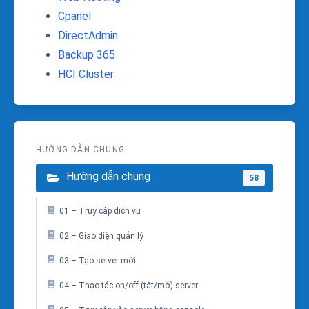
Cpanel
DirectAdmin
Backup 365
HCI Cluster
HƯỚNG DẪN CHUNG
Hướng dẫn chung
58
01 – Truy cập dịch vụ
02 – Giao diện quản lý
03 – Tạo server mới
04 – Thao tác on/off (tắt/mở) server