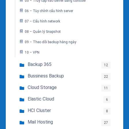
05 – Truy cập vào server bằng console
06 – Tùy chỉnh cấu hình server
07 – Cấu hình network
08 – Quản lý Snapshot
09 – Theo dõi backup hằng ngày
10 – VPN
Backup 365
12
Bussiness Backup
22
Cloud Storage
11
Elastic Cloud
6
HCI Cluster
8
Mail Hosting
27