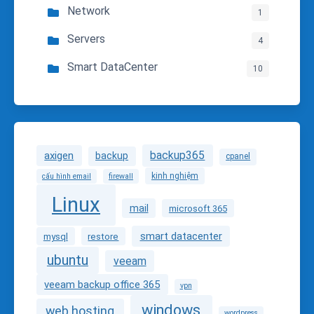
Network
1
Servers
4
Smart DataCenter
10
backup365
axigen
backup
cpanel
kinh nghiệm
cấu hình email
firewall
Linux
mail
microsoft 365
smart datacenter
mysql
restore
ubuntu
veeam
veeam backup office 365
vpn
windows
web hosting
wordpress