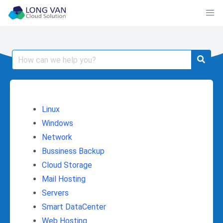
Skip
to
content
Search
for:
Linux
Windows
Network
Bussiness Backup
Cloud Storage
Mail Hosting
Servers
Smart DataCenter
Web Hosting