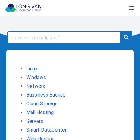
Skip
to
content
Search
for:
Linux
Windows
Network
Bussiness Backup
Cloud Storage
Mail Hosting
Servers
Smart DataCenter
Web Hosting