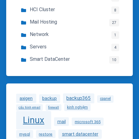
HCI Cluster
8
Mail Hosting
27
Network
1
Servers
4
Smart DataCenter
10
backup365
axigen
backup
cpanel
kinh nghiệm
cấu hình email
firewall
Linux
mail
microsoft 365
smart datacenter
mysql
restore