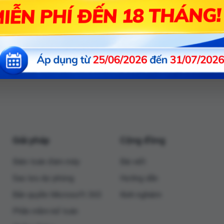
Mô tả chi tiết
Giải pháp
Cộng đồng
Điện toán đám mây
Bài viết
Sao lưu dự phòng
Hướng dẫn
Bản quyền Microsoft 365
Kinh nghiệm
Phần mềm kế toán