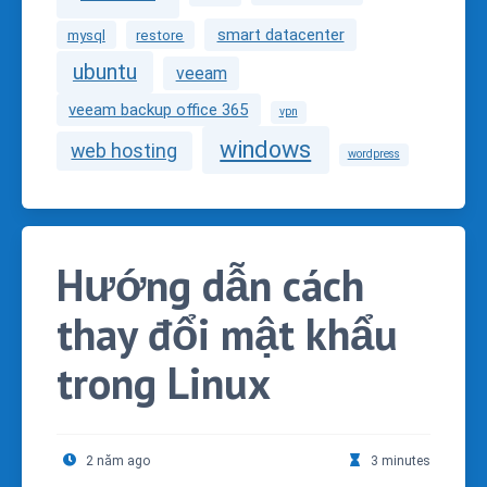
smart datacenter
mysql
restore
ubuntu
veeam
veeam backup office 365
vpn
windows
web hosting
wordpress
Hướng dẫn cách
thay đổi mật khẩu
trong Linux
2 năm ago
3 minutes