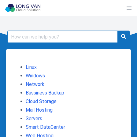
Skip
to
content
Search
for:
Linux
Windows
Network
Bussiness Backup
Cloud Storage
Mail Hosting
Servers
Smart DataCenter
Web Hosting