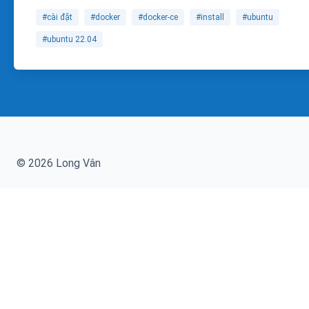
#cài đặt
#docker
#docker-ce
#install
#ubuntu
#ubuntu 22.04
© 2026 Long Vân