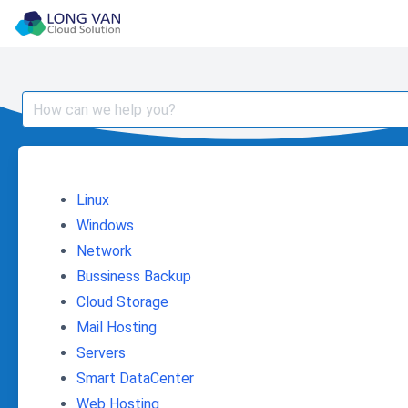
Skip
to
content
Search
for:
Linux
Windows
Network
Bussiness Backup
Cloud Storage
Mail Hosting
Servers
Smart DataCenter
Web Hosting