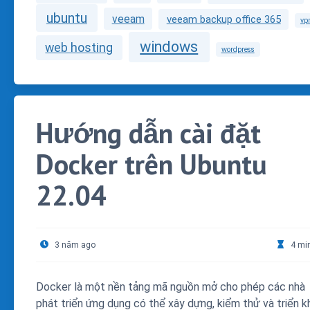
ubuntu
veeam
veeam backup office 365
vp
windows
web hosting
wordpress
Hướng dẫn cài đặt
Docker trên Ubuntu
22.04
3 năm ago
4 mi
Docker là một nền tảng mã nguồn mở cho phép các nhà
phát triển ứng dụng có thể xây dựng, kiểm thử và triển k