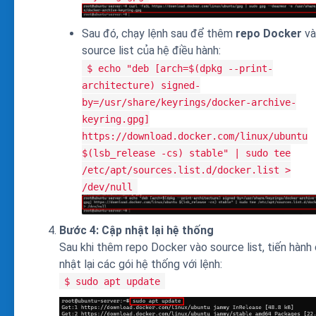
Sau đó, chạy lệnh sau để thêm
repo Docker
và
source list của hệ điều hành:
$ echo "deb [arch=$(dpkg --print-
architecture) signed-
by=/usr/share/keyrings/docker-archive-
keyring.gpg]
https://download.docker.com/linux/ubuntu
$(lsb_release -cs) stable" | sudo tee
/etc/apt/sources.list.d/docker.list >
/dev/null
Bước 4: Cập nhật lại hệ thống
Sau khi thêm repo Docker vào source list, tiến hành
nhật lại các gói hệ thống với lệnh:
$ sudo apt update