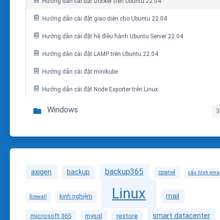
Hướng dẫn cài đặt Docker trên Ubuntu 22.04
Hướng dẫn cài đặt giao diện cho Ubuntu 22.04
Hướng dẫn cài đặt hệ điều hành Ubuntu Server 22.04
Hướng dẫn cài đặt LAMP trên Ubuntu 22.04
Hướng dẫn cài đặt minikube
Hướng dẫn cài đặt Node Exporter trên Linux
Windows
3
backup365
axigen
backup
cpanel
cấu hình ema
Linux
mail
kinh nghiệm
firewall
smart datacenter
microsoft 365
mysql
restore