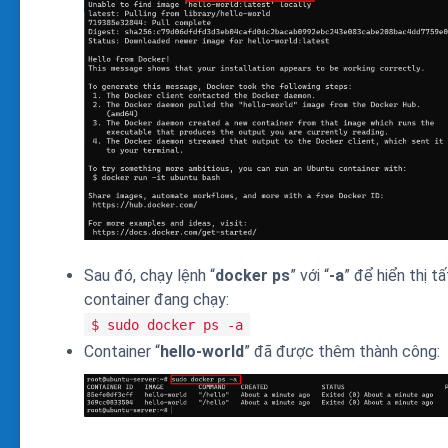
Sau đó, chạy lệnh “
docker ps
” với “
-a
” để hiển thị tấ
container đang chạy:
$ sudo docker ps -a
Container “
hello-world
” đã được thêm thành công: