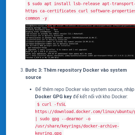
$ sudo apt install lsb-release apt-transport
https ca-certificates curl software-propertie
common -y
Bước 3: Thêm repository Docker vào system
source
Để thêm repo Docker vào system source, nhập
Docker GPG key
để kết nối với kho Docker:
$ curl -fsSL
https://download.docker.com/linux/ubuntu/
| sudo gpg --dearmor -o
/usr/share/keyrings/docker-archive-
keyring.gpg