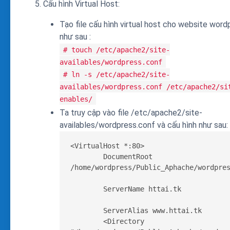
Cấu hình Virtual Host:
Tạo file cấu hình virtual host cho website word
như sau :
# touch /etc/apache2/site-
availables/wordpress.conf
# ln -s /etc/apache2/site-
availables/wordpress.conf /etc/apache2/si
enables/
Ta truy cập vào file /etc/apache2/site-
availables/wordpress.conf và cấu hình như sau:
<VirtualHost *:80>

        DocumentRoot 
/home/wordpress/Public_Aphache/wordpres
        ServerName httai.tk         
        ServerAlias www.httai.tk       
        <Directory 