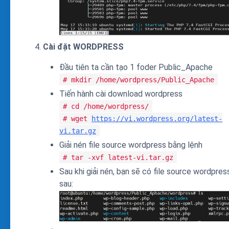
Cài đặt WORDPRESS
Đầu tiên ta cần tạo 1 foder Public_Apache
# mkdir /home/wordpress/Public_Apache
Tiến hành cài download wordpress
# cd /home/wordpress/
# wget
https://vi.wordpress.org/latest-
vi.tar.gz
Giải nén file source wordpress bằng lệnh
# tar -xvf latest-vi.tar.gz
Sau khi giải nén, bạn sẽ có file source wordpres
sau: