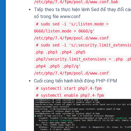
/etc/php/7.4/fpm/pool.d/www.conf.bak
Tiếp theo ta thực hiện lệnh Sed để thay đổi c
số trong file www.conf
# sudo sed -i 's/;listen.mode =
0660/listen.mode = 0660/g'
/etc/php/7.4/fpm/pool.d/www.conf
# sudo sed -i 's/;security.limit_extensi
.php .php3 .php4 .php5
.php7/security.limit_extensions = .php .p
.php4 .php5 .php7/g'
/etc/php/7.4/fpm/pool.d/www.conf
Cuối cùng tiến hành khởi động PHP-FPM
# systemctl start php7.4-fpm
# systemctl enable php7.4-fpm