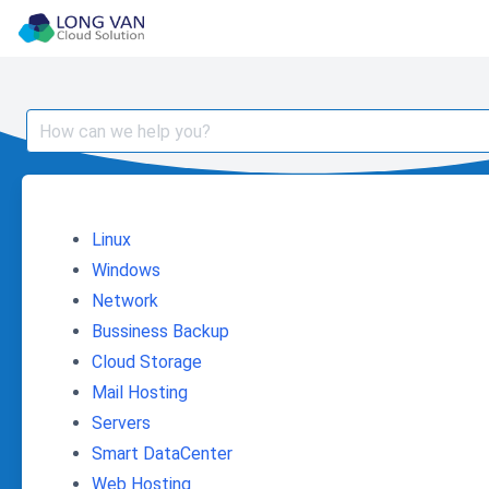
Skip
to
content
Search
for:
Linux
Windows
Network
Bussiness Backup
Cloud Storage
Mail Hosting
Servers
Smart DataCenter
Web Hosting