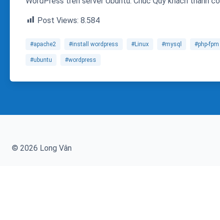
WordPress trên server Ubuntu. Chúc Quý khách thành cô
Post Views:
8.584
#apache2
#install wordpress
#Linux
#mysql
#php-fpm
#ubuntu
#wordpress
© 2026 Long Vân