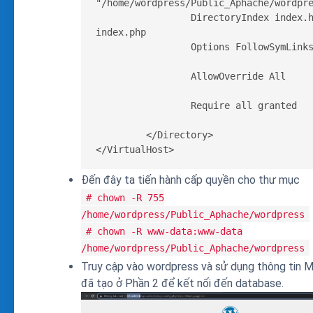
"/home/wordpress/Public_Aphache/wordpre
                 DirectoryIndex index.html 
index.php                          

                 Options FollowSymLinks
                 AllowOverride All     
                 Require all granted 
         </Directory> 

</VirtualHost>
Đến đây ta tiến hành cấp quyền cho thư mục
# chown -R 755
/home/wordpress/Public_Aphache/wordpress
# chown -R www-data:www-data
/home/wordpress/Public_Aphache/wordpress
Truy cập vào wordpress và sử dụng thông tin
đã tạo ở Phần 2 để kết nối đến database.