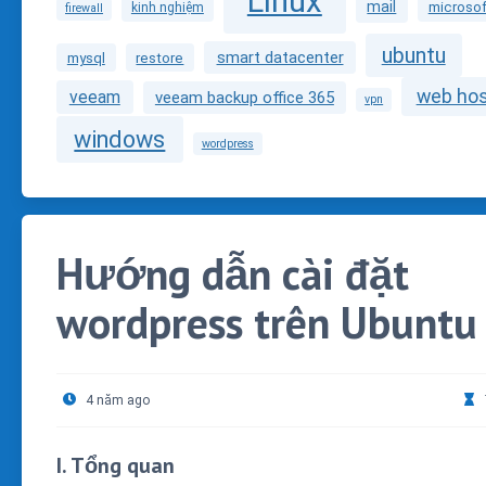
Linux
mail
microsof
kinh nghiệm
firewall
ubuntu
smart datacenter
mysql
restore
web hos
veeam
veeam backup office 365
vpn
windows
wordpress
Hướng dẫn cài đặt
wordpress trên Ubuntu
4 năm ago
I. Tổng quan