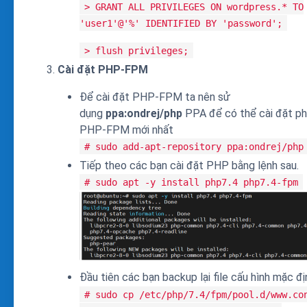
> GRANT ALL PRIVILEGES ON wordpress.* TO
'user1'@'%' IDENTIFIED BY 'password';
> flush privileges;
Cài đặt PHP-FPM
Để cài đặt PHP-FPM ta nên sử
dụng
ppa:ondrej/php
PPA để có thể cài đặt ph
PHP-FPM mới nhất
# sudo add-apt-repository ppa:ondrej/php
Tiếp theo các bạn cài đặt PHP bằng lệnh sau.
# sudo apt -y install php7.4 php7.4-fpm
Đầu tiên các bạn backup lại file cấu hình mặc đị
# sudo cp /etc/php/7.4/fpm/pool.d/www.co