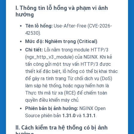
I. Thông tin lỗ hổng và phạm vi ảnh
hưởng
Tên lỗ hổng:
Use-After-Free (CVE-2026-
42530).
Mức độ:
Nghiêm trọng (Critical)
.
Chi tiết:
Lỗi nằm trong module HTTP/3
(
ngx_http_v3_module
) của NGINX. Khi kẻ
tấn công gửi một truy vấn HTTP/3 được
thiết kế đặc biệt, lỗ hổng có thể bị khai thác
để gây ra tình trạng Từ chối dịch vụ (DoS)
làm sập hệ thống, hoặc nguy hiểm hơn là
Thực thi mã từ xa (RCE) để chiếm toàn
quyền điều khiển máy chủ.
Phiên bản bị ảnh hưởng:
NGINX Open
Source phiên bản
1.31.0
và
1.31.1
.
II. Cách kiểm tra hệ thống có bị ảnh