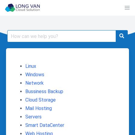
Skip
to
content
Search
for:
Linux
Windows
Network
Bussiness Backup
Cloud Storage
Mail Hosting
Servers
Smart DataCenter
Web Hosting