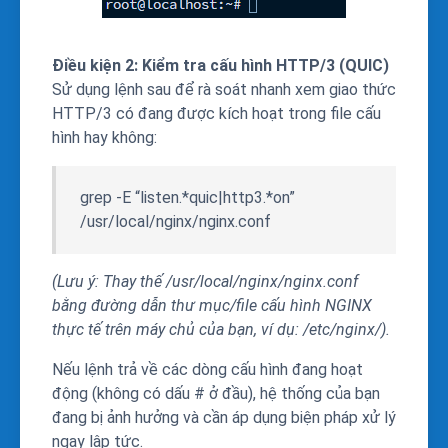
Điều kiện 2: Kiểm tra cấu hình HTTP/3 (QUIC)
Sử dụng lệnh sau để rà soát nhanh xem giao thức
HTTP/3 có đang được kích hoạt trong file cấu
hình hay không:
grep -E “listen.*quic|http3.*on”
/usr/local/nginx/nginx.conf
(Lưu ý: Thay thế
/usr/local/nginx/nginx.conf
bằng đường dẫn thư mục/file cấu hình NGINX
thực tế trên máy chủ của bạn, ví dụ:
/etc/nginx/
).
Nếu lệnh trả về các dòng cấu hình đang hoạt
động (không có dấu
#
ở đầu), hệ thống của bạn
đang bị ảnh hưởng và cần áp dụng biện pháp xử lý
ngay lập tức.