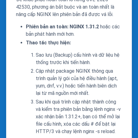
42530, phương án bắt buộc và an toàn nhất là
nâng cấp NGINX lên phiên bản đã được vá lỗi.
Phiên bản an toàn:
NGINX 1.31.2
hoặc các
bản phát hành mới hơn.
Thao tác thực hiện:
Sao lưu (Backup) cấu hình và dữ liệu hệ
thống trước khi tiến hành.
Cập nhật package NGINX thông qua
trình quản lý gói của hệ điều hành (
apt
,
yum
,
dnf
, v.v.) hoặc tiến hành biên dịch
lại từ mã nguồn mới nhất.
Sau khi quá trình cập nhật thành công
và kiểm tra phiên bản bằng lệnh
nginx -v
xác nhận bản 1.31.2+, bạn có thể mở lại
file cấu hình, xóa các dấu
#
để bật lại
HTTP/3 và chạy lệnh
nginx -s reload
.