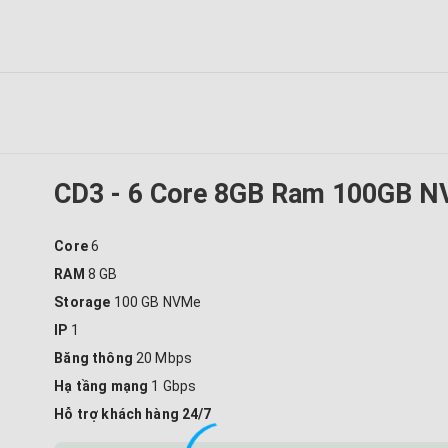
CD3 - 6 Core 8GB Ram 100GB 
Core
6
RAM
8 GB
Storage
100 GB NVMe
IP
1
Băng thông
20 Mbps
Hạ tầng mạng
1 Gbps
Hỗ trợ khách hàng 24/7