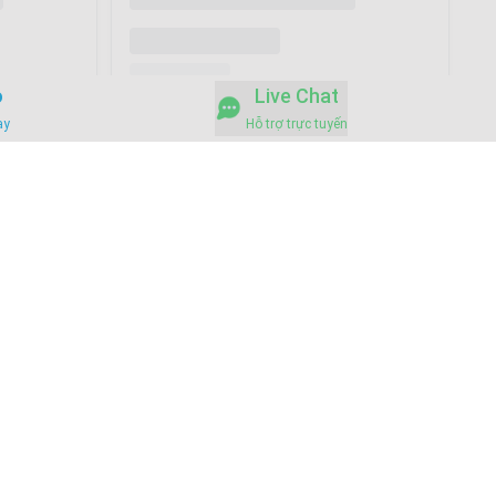
o
Live Chat
ay
Hỗ trợ trực tuyến