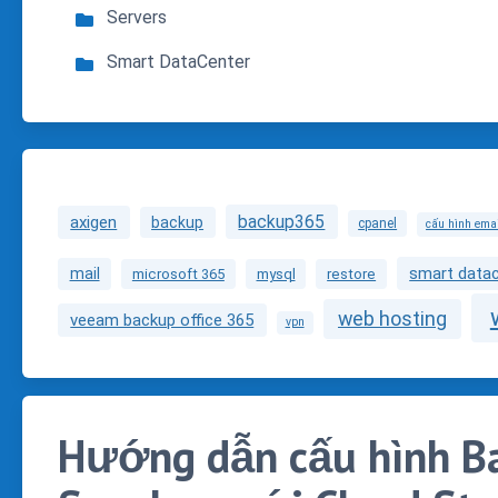
Servers
Smart DataCenter
backup365
axigen
backup
cpanel
cấu hình ema
smart data
mail
microsoft 365
mysql
restore
web hosting
veeam backup office 365
vpn
Hướng dẫn cấu hình B