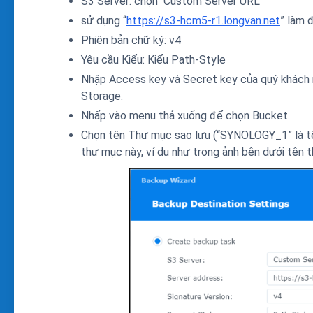
S3 Server: chọn Custom Server URL
sử dụng “
https://s3-hcm5-r1.longvan.net
” làm 
Phiên bản chữ ký: v4
Yêu cầu Kiểu: Kiểu Path-Style
Nhập Access key và Secret key của quý khách 
Storage.
Nhấp vào menu thả xuống để chọn Bucket.
Chọn tên Thư mục sao lưu (“SYNOLOGY_1” là tên
thư mục này, ví dụ như trong ảnh bên dưới tên t