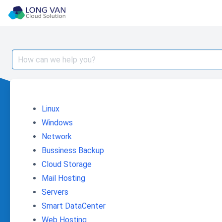
Skip
to
content
Search
for:
Linux
Windows
Network
Bussiness Backup
Cloud Storage
Mail Hosting
Servers
Smart DataCenter
Web Hosting