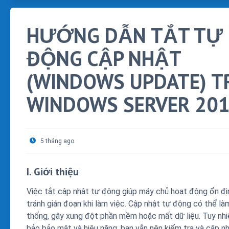
HƯỚNG DẪN TẮT TỰ
ĐỘNG CẬP NHẬT
(WINDOWS UPDATE) T
WINDOWS SERVER 20
5 tháng ago
I. Giới thiệu
Việc tắt cập nhật tự động giúp máy chủ hoạt động ổn đị
tránh gián đoạn khi làm việc. Cập nhật tự động có thể l
thống, gây xung đột phần mềm hoặc mất dữ liệu. Tuy nh
bảo bảo mật và hiệu năng, bạn vẫn nên kiểm tra và cập n