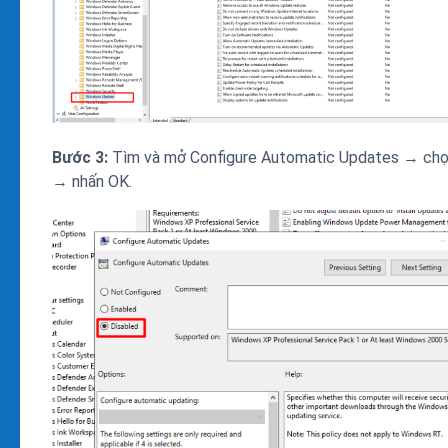
Bước 3:
Tìm và mở Configure Automatic Updates → chọ
→ nhấn OK.