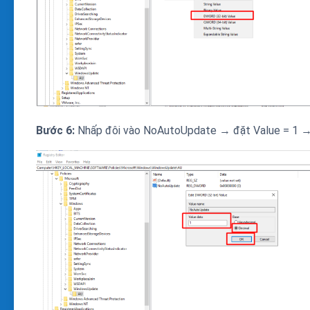
Bước 6:
Nhấp đôi vào NoAutoUpdate → đặt Value = 1 →