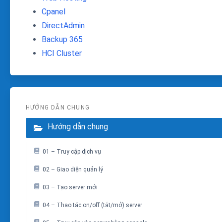
Cpanel
DirectAdmin
Backup 365
HCI Cluster
HƯỚNG DẪN CHUNG
Hướng dẫn chung
01 – Truy cập dịch vụ
02 – Giao diện quản lý
03 – Tạo server mới
04 – Thao tác on/off (tắt/mở) server