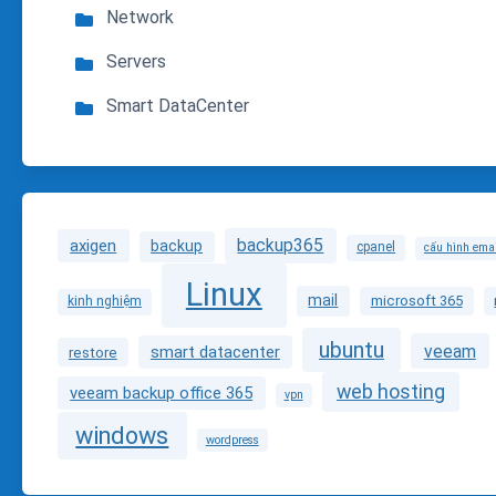
Network
Servers
Smart DataCenter
backup365
axigen
backup
cpanel
cấu hình ema
Linux
mail
microsoft 365
kinh nghiệm
ubuntu
veeam
smart datacenter
restore
web hosting
veeam backup office 365
vpn
windows
wordpress