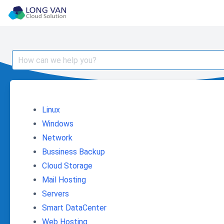
Skip
to
content
Search
for:
Linux
Windows
Network
Bussiness Backup
Cloud Storage
Mail Hosting
Servers
Smart DataCenter
Web Hosting