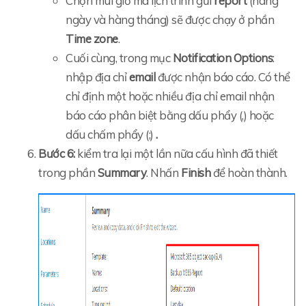
Chọn múi giờ mà lịch trình gửi
report
(hàng
ngày và hàng tháng) sẽ được chạy ở phần
Time zone
.
Cuối cùng, trong mục
Notification Options
:
nhập địa chỉ
email
được nhận báo cáo. Có thể
chỉ định một hoặc nhiều địa chỉ email nhận
báo cáo phân biệt bằng dấu phẩy (,) hoặc
dấu chấm phẩy (;)
.
Bước 6:
kiểm tra lại một lần nữa cấu hình đã thiết
trong phần
Summary
. Nhấn
Finish
để hoàn thành.