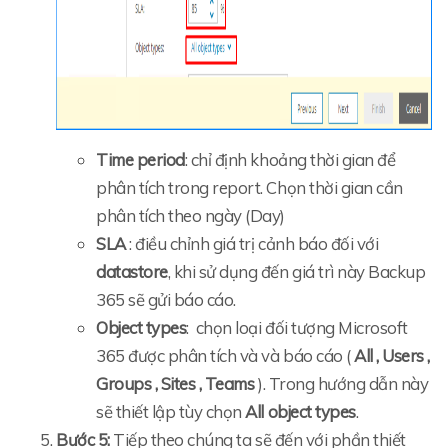
Time period
:
chỉ định khoảng thời gian để
phân tích trong report. Chọn thời gian cần
phân tích theo ngày (Day)
SLA
: điều chỉnh giá trị cảnh báo đối với
datastore
, khi sử dụng đến giá trì này Backup
365 sẽ gửi báo cáo.
Object types
: chọn loại đối tượng Microsoft
365 được phân tích và và báo cáo (
All
,
Users
,
Groups
,
Sites
,
Teams
). Trong hướng dẫn này
sẽ thiết lập tùy chọn
All object types
.
Bước 5:
Tiếp theo chúng ta sẽ đến với phần thiết