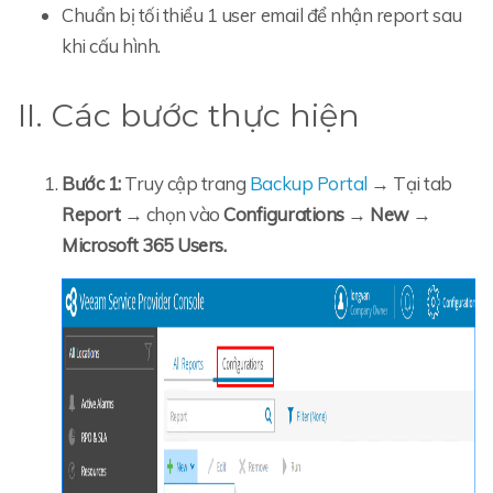
Chuẩn bị tối thiểu 1 user email để nhận report sau
khi cấu hình.
II. Các bước thực hiện
Bước 1:
Truy cập trang
Backup Portal
→ Tại tab
Report
→ chọn vào
Configurations
→
New
→
Microsoft 365 Users.