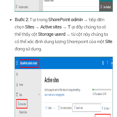
Bước 2
:
Tại trang
SharePoint admin
→ tiếp đến
chọn
Sites
→
Active sites → T
ại đây chúng ta có
thể thấy cột
Storage userd →
từ cột này chúng ta
có thể xác định dung lượng Sharepoint của một
Site
đang sử dụng.