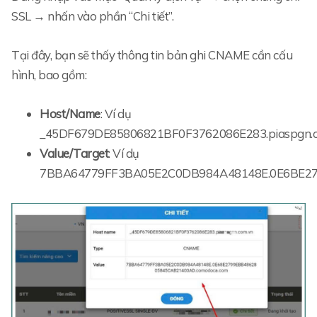
SSL → nhấn vào phần “Chi tiết”.
Tại đây, bạn sẽ thấy thông tin bản ghi CNAME cần cấu
hình, bao gồm:
Host/Name
: Ví dụ
_45DF679DE85806821BF0F3762086E283.piaspgn.c
Value/Target
: Ví dụ
7BBA64779FF3BA05E2C0DB984A48148E.0E6BE27