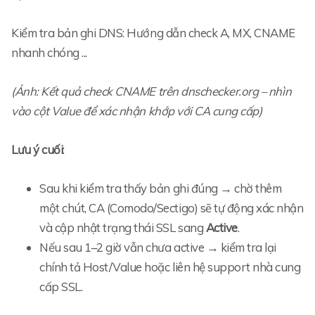
Kiểm tra bản ghi DNS: Hướng dẫn check A, MX, CNAME
nhanh chóng ...
(Ảnh: Kết quả check CNAME trên dnschecker.org – nhìn
vào cột Value để xác nhận khớp với CA cung cấp)
Lưu ý cuối
:
Sau khi kiểm tra thấy bản ghi đúng → chờ thêm
một chút, CA (Comodo/Sectigo) sẽ tự động xác nhận
và cập nhật trạng thái SSL sang
Active
.
Nếu sau 1–2 giờ vẫn chưa active → kiểm tra lại
chính tả Host/Value hoặc liên hệ support nhà cung
cấp SSL.