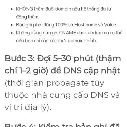
KHÔNG thêm đuôi domain nếu hệ thống đã tự
động thêm.
Bản ghi phải đúng 100% cả Host name và Value.
Không dùng bản ghi CNAME cho subdomain cụ thể
nếu bạn chỉ cần xác thực domain chính.
Bước 3: Đợi 5–30 phút (thậm
chí 1–2 giờ) để DNS cập nhật
(thời gian propagate tùy
thuộc nhà cung cấp DNS và
vị trí địa lý).
Bước 4: Kiểm tra bản ghi đã