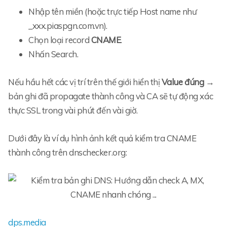
Nhập tên miền (hoặc trực tiếp Host name như
_xxx.piaspgn.com.vn).
Chọn loại record
CNAME
.
Nhấn Search.
Nếu hầu hết các vị trí trên thế giới hiển thị
Value đúng
→
bản ghi đã propagate thành công và CA sẽ tự động xác
thực SSL trong vài phút đến vài giờ.
Dưới đây là ví dụ hình ảnh kết quả kiểm tra CNAME
thành công trên dnschecker.org:
dps.media