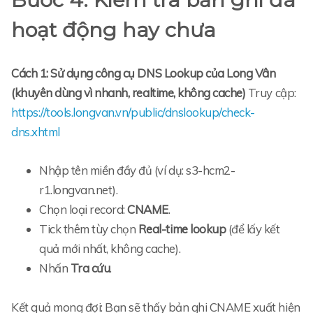
hoạt động hay chưa
Cách 1: Sử dụng công cụ DNS Lookup của Long Vân
(khuyên dùng vì nhanh, realtime, không cache)
Truy cập:
https://tools.longvan.vn/public/dnslookup/check-
dns.xhtml
Nhập tên miền đầy đủ (ví dụ: s3-hcm2-
r1.longvan.net).
Chọn loại record:
CNAME
.
Tick thêm tùy chọn
Real-time lookup
(để lấy kết
quả mới nhất, không cache).
Nhấn
Tra cứu
.
Kết quả mong đợi: Bạn sẽ thấy bản ghi CNAME xuất hiện