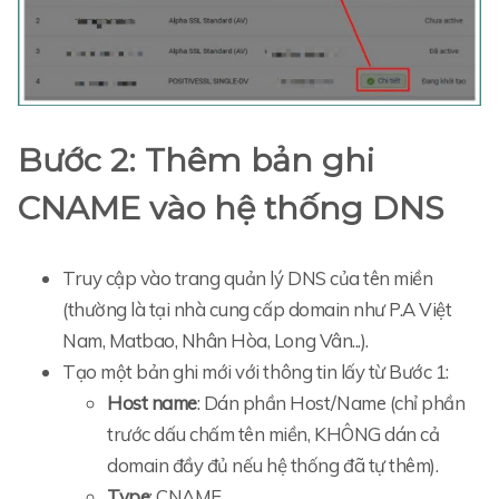
Bước 2: Thêm bản ghi
CNAME vào hệ thống DNS
Truy cập vào trang quản lý DNS của tên miền
(thường là tại nhà cung cấp domain như P.A Việt
Nam, Matbao, Nhân Hòa, Long Vân...).
Tạo một bản ghi mới với thông tin lấy từ Bước 1:
Host name
: Dán phần Host/Name (chỉ phần
trước dấu chấm tên miền, KHÔNG dán cả
domain đầy đủ nếu hệ thống đã tự thêm).
Type
: CNAME