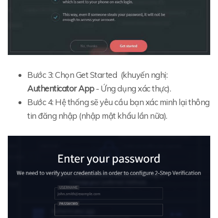
Bước 3: Chọn Get Started (khuyến nghị:
Authenticator App
- Ứng dụng xác thực).
Bước 4: Hệ thống sẽ yêu cầu bạn xác minh lại thông
tin đăng nhập (nhập mật khẩu lần nữa).