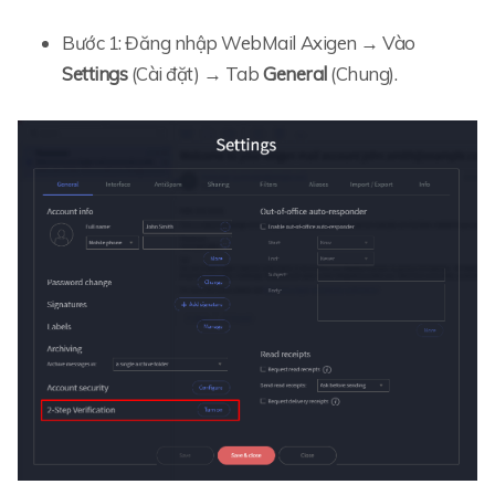
Bước 1: Đăng nhập WebMail Axigen → Vào
Settings
(Cài đặt) → Tab
General
(Chung).