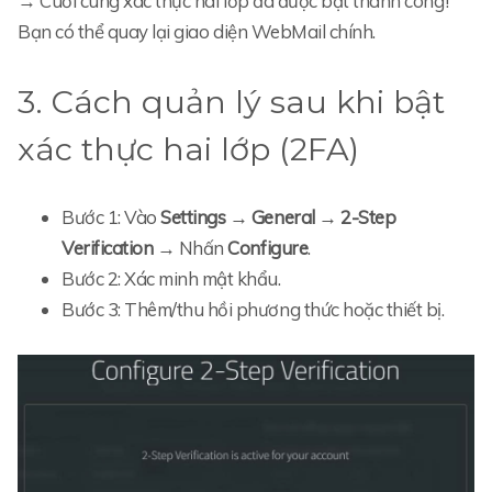
→ Cuối cùng xác thực hai lớp đã được bật thành công!
Bạn có thể quay lại giao diện WebMail chính.
3. Cách quản lý sau khi bật
xác thực hai lớp (2FA)
Bước 1: Vào
Settings → General → 2-Step
Verification
→ Nhấn
Configure
.
Bước 2: Xác minh mật khẩu.
Bước 3: Thêm/thu hồi phương thức hoặc thiết bị.