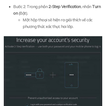
Bước 2: Trong phần
2-Step Verification
, nhấn
Turn
on
(Bật).
Một hộp thoại sẽ hiện ra giải thích về các
phương thức xác thực hai lớp.