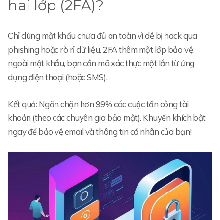
hai lớp (2FA)?
Chỉ dùng mật khẩu chưa đủ an toàn vì dễ bị hack qua
phishing hoặc rò rỉ dữ liệu. 2FA thêm một lớp bảo vệ:
ngoài mật khẩu, bạn cần mã xác thực một lần từ ứng
dụng điện thoại (hoặc SMS).
Kết quả: Ngăn chặn hơn 99% các cuộc tấn công tài
khoản (theo các chuyên gia bảo mật). Khuyến khích bật
ngay để bảo vệ email và thông tin cá nhân của bạn!