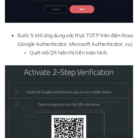
Bước 5: Mở ứng dụng xác thực TOTP trên điện thoại
(Google Authenticator, Microsoft Authenticator, v.v.):
Quét mã QR hiển thị trên màn hình.