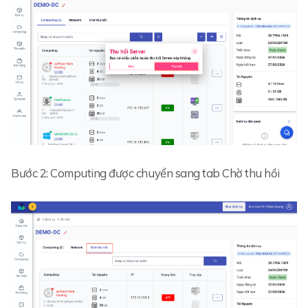
Bước 2: Computing được chuyển sang tab Chờ thu hồi