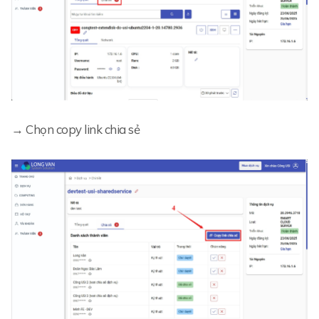
→ Chọn copy link chia sẻ