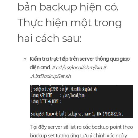
bản backup hiện có.
Thực hiện một trong
hai cách sau:
Kiểm tra trực tiếp trên server thông qua giao
diện cmd
. # cd /usr/local/obm/bin #
./ListBackupSet.sh
Tại đây server sẽ list ra các backup point theo
backup set tương ứng Lưu ý chính xác ngày