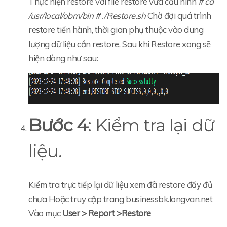
Thực hiện restore với file restore vừa cấu hình
# cd
/usr/local/obm/bin
# ./Restore.sh
Chờ đợi quá trình
restore tiến hành, thời gian phụ thuộc vào dung
lượng dữ liệu cần restore. Sau khi Restore xong sẽ
hiện dòng như sau:
Bước 4
: Kiểm tra lại dữ
liệu.
Kiểm tra trực tiếp lại dữ liệu xem đã restore đầy đủ
chưa Hoặc truy cập trang businessbk.longvan.net
Vào mục
User > Report >Restore