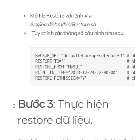
Mở file Restore với lệnh
# vi
/usr/local/obm/bin/Restore.sh
Tùy chỉnh các thông số cấu hình như sau:
BACKUP_SET="default-backup-set-name-1" # nhập
RESTORE_TO=""                          # nhập
RESTORE_FROM="MySQL"                   # nhập
POINT_IN_TIME="2023-12-24-12-00-00"    # nhập
RESTORE_PERMISSION="Y"                 # chọ
Bước 3
: Thực hiện
restore dữ liệu.