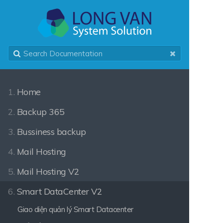
1.
Home
2.
Backup 365
3.
Bussiness backup
4.
Mail Hosting
5.
Mail Hosting V2
6.
Smart DataCenter V2
Giao diện quản lý Smart Datacenter