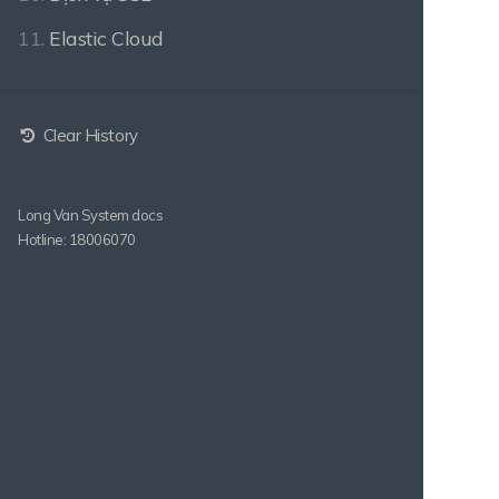
11.
Elastic Cloud
Clear History
Long Van System docs
Hotline: 18006070