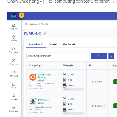
Chọn Chức năng - (…) tại computing cần tạo Snapshot →