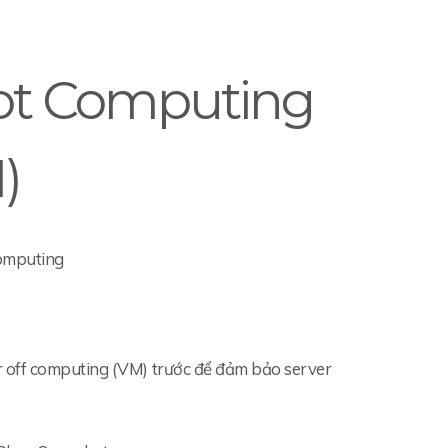
ot Computing
)
computing
r off computing (VM) trước để đảm bảo server