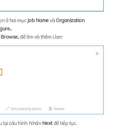
họn ở hai mục
Job Name
và
Organization
.
ure...
'
Browse..
để tìm và thêm User
u lại cấu hình. Nhấn
Next
để tiếp tục.