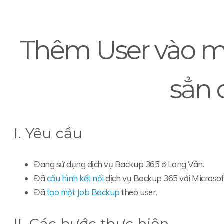
Thêm User vào m
sẳn 
I. Yêu cầu
Đang sử dụng dịch vụ Backup 365 ở Long Vân.
Đã
cấu hình kết nối
dịch vụ Backup 365 với Microsof
Đã
tạo một Job Backup
theo user.
II. Các bước thực hiện