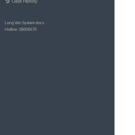
Clear History
Long Van System docs
Hotline: 18006070