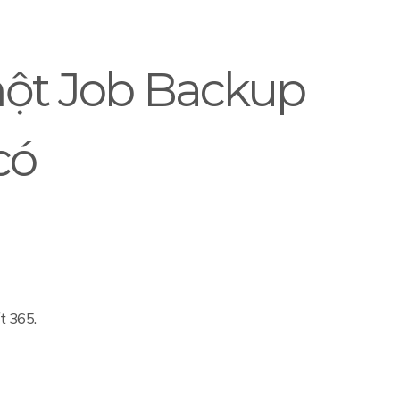
ột Job Backup
có
t 365.