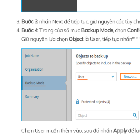
Bước 3
: nhấn Next để tiếp tục, giữ nguyên các tùy c
Bước 4
: Trong của sổ mục
Backup Mode
, chọn
Config
Giữ nguyên lựa chọn
Object
là User, tiếp tục nhấn'" "
Chọn User muốn thêm vào, sau đó nhấn
Apply
để lư