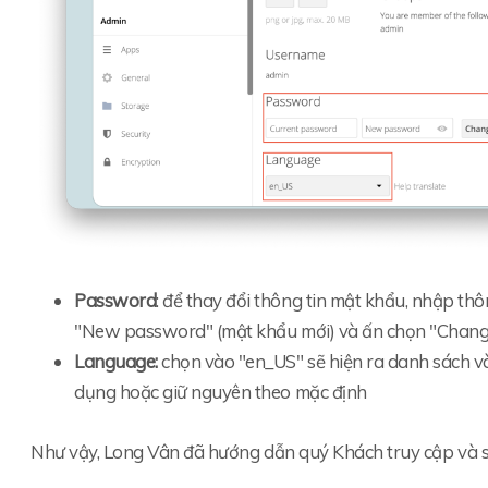
Password
: để thay đổi thông tin mật khẩu, nhập th
"New password" (mật khẩu mới) và ấn chọn "Chang
Language:
chọn vào "en_US" sẽ hiện ra danh sách v
dụng hoặc giữ nguyên theo mặc định
Như vậy, Long Vân đã hướng dẫn quý Khách truy cập và 