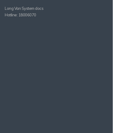
Long Van System docs
Hotline: 18006070