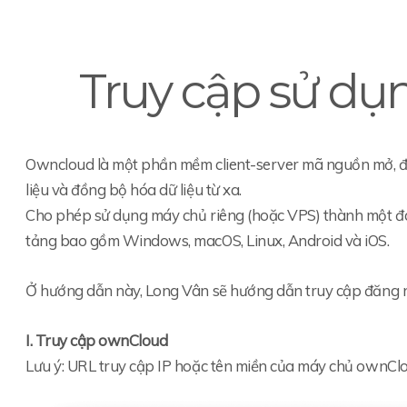
Truy cập sử d
Owncloud là một phần mềm client-server mã nguồn mở, được t
liệu và đồng bộ hóa dữ liệu từ xa.
Cho phép sử dụng máy chủ riêng (hoặc VPS) thành một đám
tảng bao gồm Windows, macOS, Linux, Android và iOS.
Ở hướng dẫn này, Long Vân sẽ hướng dẫn truy cập đăng n
I. Truy cập ownCloud
Lưu ý: URL truy cập IP hoặc tên miền của máy chủ ownCl