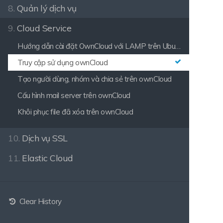
8.
Quản lý dịch vụ
9.
Cloud Service
Hướng dẫn cài đặt OwnCloud với LAMP trên Ubuntu 22.04
Truy cập sử dụng ownCloud
Tạo người dùng, nhóm và chia sẻ trên ownCloud
Cấu hình mail server trên ownCloud
Khôi phục file đã xóa trên ownCloud
10.
Dịch vụ SSL
11.
Elastic Cloud
Clear History