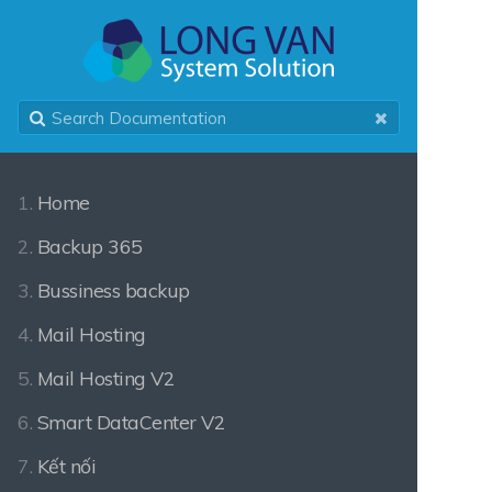
1.
Home
2.
Backup 365
3.
Bussiness backup
4.
Mail Hosting
5.
Mail Hosting V2
6.
Smart DataCenter V2
7.
Kết nối