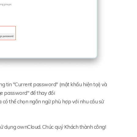
ông tin "Current password" (mật khẩu hiện tại) và
e password" để thay đổi
à có thể chọn ngôn ngữ phù hợp với nhu cầu sử
sử dụng ownCloud. Chúc quý Khách thành công!